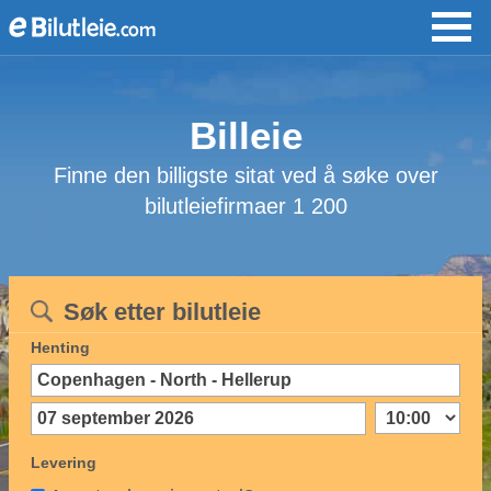
Billeie
Finne den billigste sitat ved å søke over
bilutleiefirmaer 1 200
Søk etter bilutleie
Henting
Levering