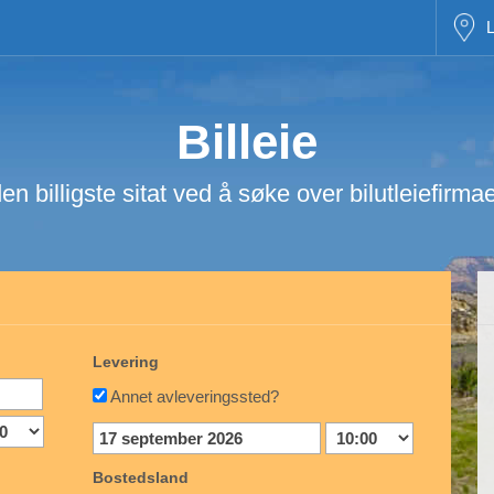
L
Billeie
en billigste sitat ved å søke over bilutleiefirma
Levering
Annet avleveringssted?
Bostedsland