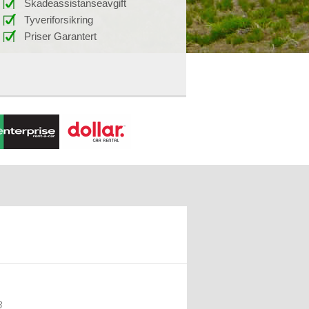
Skadeassistanseavgift
Tyveriforsikring
Priser Garantert
3