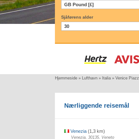
Sjåførens alder
Hjemmeside
»
Lufthavn
»
Italia
»
Venice Piaz
Nærliggende reisemål
Venezia
(1,3 km)
Venezia, 30135, Veneto