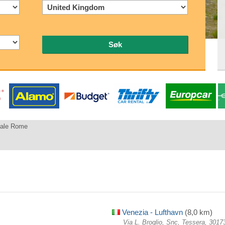
Søk
zale Rome
Venezia - Lufthavn
(8,0 km)
Via L. Broglio, Snc, Tessera, 3017