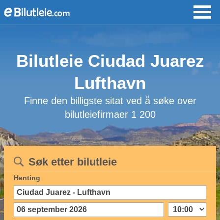
Bilutleie Ciudad Juarez
Lufthavn
Finne den billigste sitat ved å søke over
bilutleiefirmaer 1 200
Søk etter bilutleie
Henting