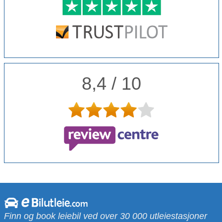
8,4 / 10
Finn og book leiebil ved over 30 000 utleiestasjoner