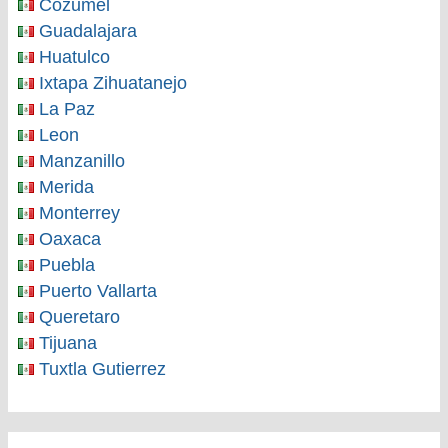
Cozumel
Guadalajara
Huatulco
Ixtapa Zihuatanejo
La Paz
Leon
Manzanillo
Merida
Monterrey
Oaxaca
Puebla
Puerto Vallarta
Queretaro
Tijuana
Tuxtla Gutierrez