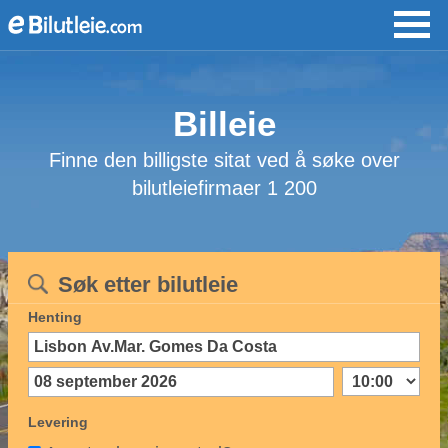
Billeie
Finne den billigste sitat ved å søke over
bilutleiefirmaer 1 200
Søk etter bilutleie
Henting
Levering