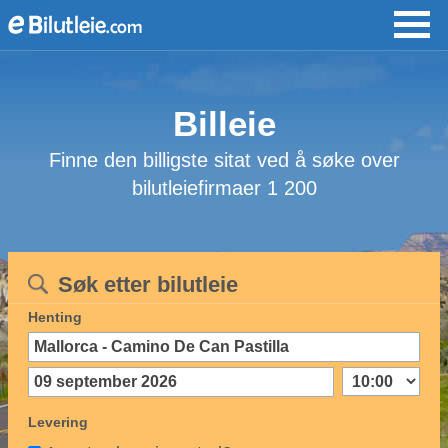
Billeie
Finne den billigste sitat ved å søke over
bilutleiefirmaer 1 200
Søk etter bilutleie
Henting
Levering