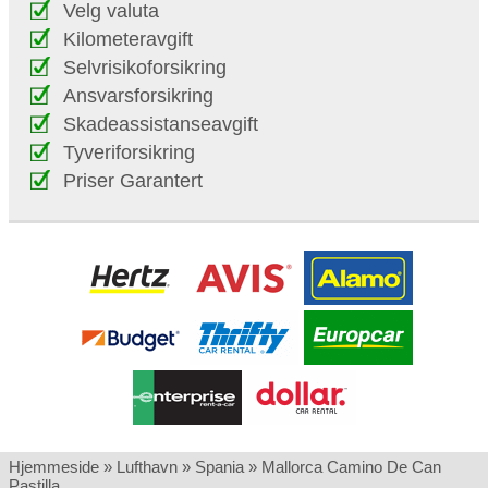
Velg valuta
Kilometeravgift
Selvrisikoforsikring
Ansvarsforsikring
Skadeassistanseavgift
Tyveriforsikring
Priser Garantert
Hjemmeside
»
Lufthavn
»
Spania
»
Mallorca Camino De Can
Pastilla