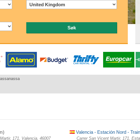
Søk
Massanassa
m)
Valencia - Estación Nord - Train
Martir, 171, Valencia, 46007
Carrer San Vicent Martir, 171, Est