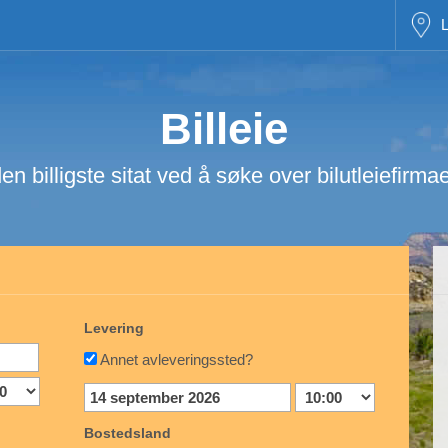
L
Billeie
en billigste sitat ved å søke over bilutleiefirma
Levering
Annet avleveringssted?
Bostedsland