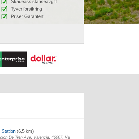
Skadeassistanseavgift
Tyveriforsikring
Priser Garantert
 Station
(6,5 km)
acion De Tren Ave, Valencia, 46007, Va