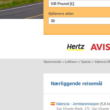
Sjåførens alder
Hjemmeside
»
Lufthavn
»
Spania
»
Valencia 
Nærliggende reisemål
Valencia - Jernbanestasjon
(5,6 k
San Vicente Martir, 171, San Vicente 