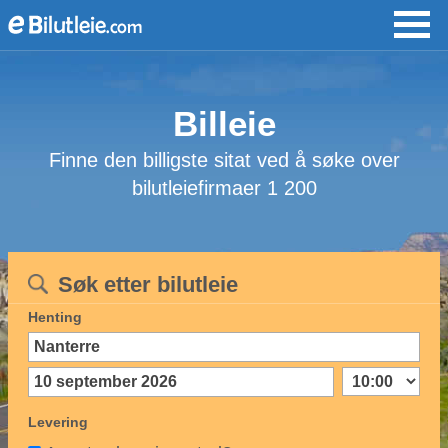
Billeie
Finne den billigste sitat ved å søke over
bilutleiefirmaer 1 200
Søk etter bilutleie
Henting
Levering