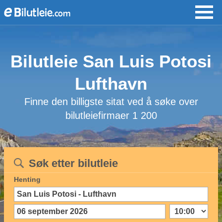
Bilutleie San Luis Potosi
Lufthavn
Finne den billigste sitat ved å søke over
bilutleiefirmaer 1 200
Søk etter bilutleie
Henting