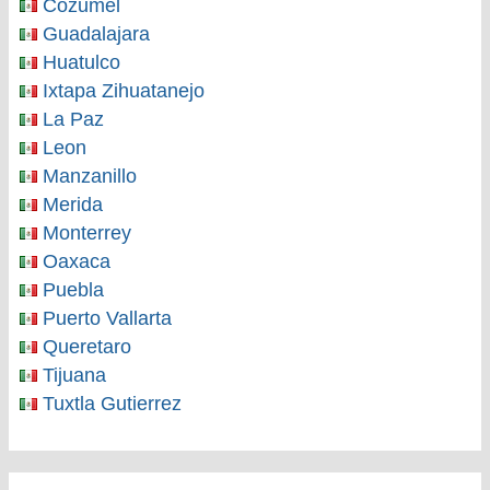
Cozumel
Guadalajara
Huatulco
Ixtapa Zihuatanejo
La Paz
Leon
Manzanillo
Merida
Monterrey
Oaxaca
Puebla
Puerto Vallarta
Queretaro
Tijuana
Tuxtla Gutierrez