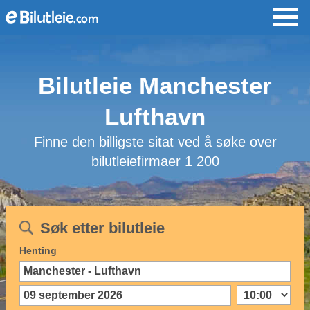
Bilutleie Manchester
Lufthavn
Finne den billigste sitat ved å søke over
bilutleiefirmaer 1 200
Søk etter bilutleie
Henting