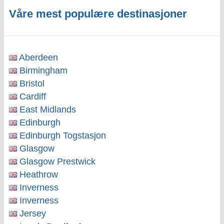
Våre mest populære destinasjoner
Aberdeen
Birmingham
Bristol
Cardiff
East Midlands
Edinburgh
Edinburgh Togstasjon
Glasgow
Glasgow Prestwick
Heathrow
Inverness
Inverness
Jersey