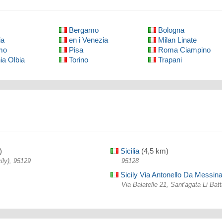
Bergamo
Bologna
ia
en i Venezia
Milan Linate
mo
Pisa
Roma Ciampino
ia Olbia
Torino
Trapani
)
Sicilia
(4,5 km)
ily), 95129
95128
Sicily Via Antonello Da Messin
Via Balatelle 21, Sant'agata Li Batti