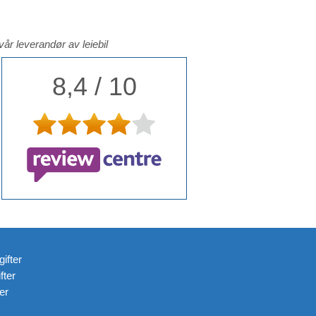
 vår leverandør av leiebil
8,4 / 10
gifter
fter
er