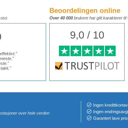
Beoordelingen online
l oss
Over 40 000
brukere har gitt karakterer til
9,0 / 10
0
ffektivt.
"
eneste.
"
ste.
"
 takk.
"
Ingen kredittkortav
Ingen endringsavgi
estasjoner over hele verden
Garantert lave pris