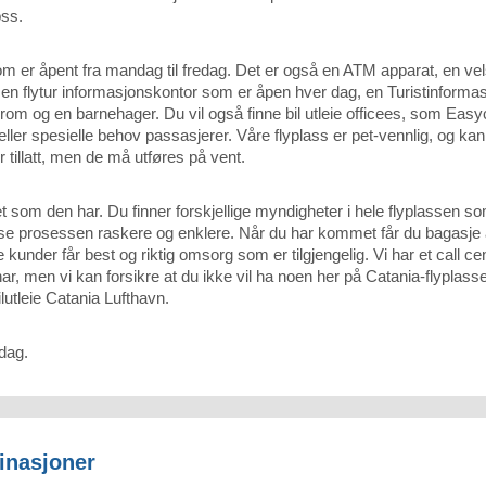
oss.
 er åpent fra mandag til fredag. Det er også en ATM apparat, en velsm
, en flytur informasjonskontor som er åpen hver dag, en Turistinforma
 rom og en barnehager. Du vil også finne bil utleie officees, som Easyc
t eller spesielle behov passasjerer. Våre flyplass er pet-vennlig, og kan 
 tillatt, men de må utføres på vent.
het som den har. Du finner forskjellige myndigheter i hele flyplassen so
 reise prosessen raskere og enklere. Når du har kommet får du bagasje a
 kunder får best og riktig omsorg som er tilgjengelig. Vi har et call ce
har, men vi kan forsikre at du ikke vil ha noen her på Catania-flyplass
lutleie Catania Lufthavn.
 dag.
inasjoner