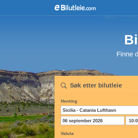
Bi
Finne d
Søk etter bilutleie
Henting
Valuta