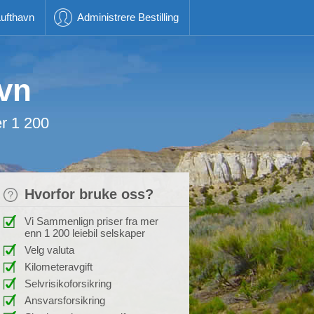
ufthavn
Administrere Bestilling
avn
er 1 200
Hvorfor bruke oss?
Vi Sammenlign priser fra mer
enn 1 200 leiebil selskaper
Velg valuta
Kilometeravgift
Selvrisikoforsikring
Ansvarsforsikring