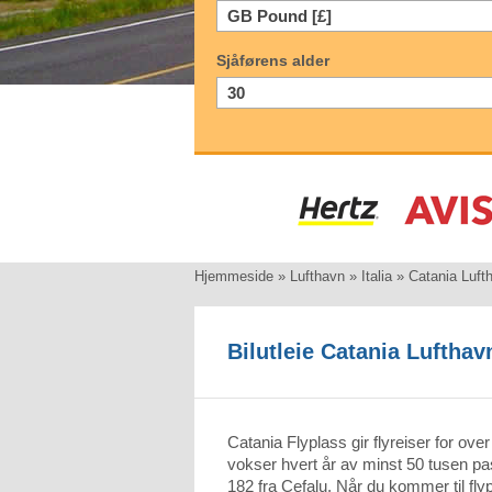
Sjåførens alder
Hjemmeside
»
Lufthavn
»
Italia
»
Catania Luft
Bilutleie Catania Lufthav
Catania Flyplass gir flyreiser for ove
vokser hvert år av minst 50 tusen pa
182 fra Cefalu. Når du kommer til flyp