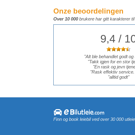
Onze beoordelingen
Over 10 000
brukere har gitt karakterer ti
9,4 / 1
"
Alt ble behandlet godt og e
"
Takk igjen for en stor tj
"
En rask og jevn tjene
"
Rask effektiv service.
"
alltid godt
"
Finn og book leiebil ved over 30 000 utlei