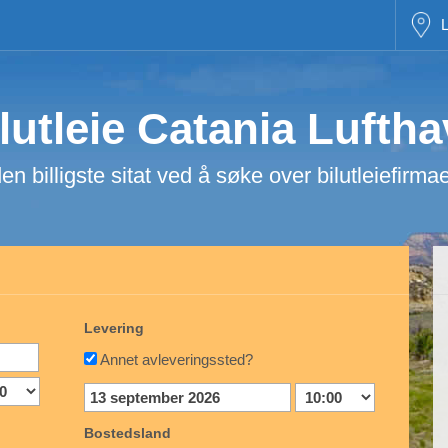
L
lutleie Catania Lufth
en billigste sitat ved å søke over bilutleiefirma
Levering
Annet avleveringssted?
Bostedsland