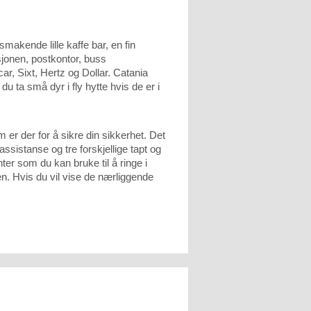
akende lille kaffe bar, en fin
sjonen, postkontor, buss
ar, Sixt, Hertz og Dollar. Catania
du ta små dyr i fly hytte hvis de er i
m er der for å sikre din sikkerhet. Det
ssistanse og tre forskjellige tapt og
nter som du kan bruke til å ringe i
en. Hvis du vil vise de nærliggende