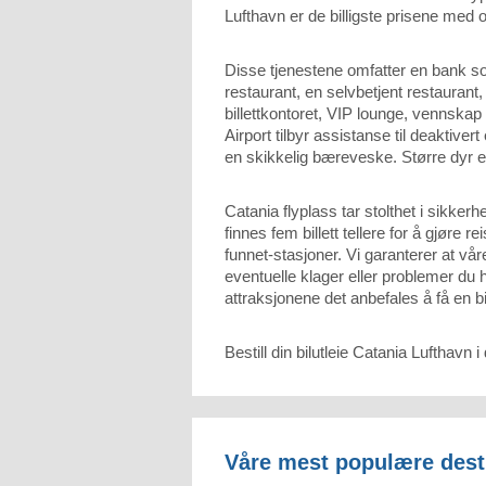
Lufthavn er de billigste prisene med 
Disse tjenestene omfatter en bank som
restaurant, en selvbetjent restaurant
billettkontoret, VIP lounge, vennskap
Airport tilbyr assistanse til deaktiver
en skikkelig bæreveske. Større dyr er
Catania flyplass tar stolthet i sikker
finnes fem billett tellere for å gjøre
funnet-stasjoner. Vi garanterer at våre
eventuelle klager eller problemer du 
attraksjonene det anbefales å få en bi
Bestill din bilutleie Catania Lufthavn i
Våre mest populære dest