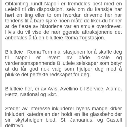
Obtainting rundt Napoli er fremdeles best med en
Leiebil til din disposisjon, selv om du kanskje har
hørt en ting eller to om hvordan driverne her har
tendens til å bare kjøre noen måte de liker-du finner
at de fleste av historiene var en smule overdrevet.
Hvis du vil vise de nærliggende attraksjonene det
anbefales å få en bilutleie Roma Togstasjon.
Bilutleie i Roma Terminal stasjonen for å skaffe deg
til Napoli er levert av både lokale og
verdensomspennende Bilutleie selskaper som betyr
at du får god nok valg som hjelper deg med å
plukke det perfekte redskapet for deg.
Bilutleie her, er av Avis, Avellino bil Service, Alamo,
Hertz, National og Sixt.
Steder av interesse inkluderer byens mange kirker
inkludert katedralen der holdt en lite glassbeholder
sin skytshelgen blod, St. Januarius; og Castell
dell'Ovo.