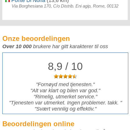
Ponte Di Nona
(13,6 km)
Via Borghesiana 170, C/o Distrib. Eni agip, Rome, 00132
Onze beoordelingen
Over 10 000
brukere har gitt karakterer til oss
8,9 / 10
"
Fornøyd med tjenesten.
"
"
Alt var klart og bilen var god.
"
"
Rimelig, utmerket service.
"
"
Tjenesten var utmerket. Ingen problemer. takk.
"
"
Svært vennlig og effektiv.
"
Beoordelingen online