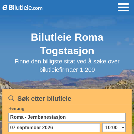
Bilutleie Roma
Togstasjon
Finne den billigste sitat ved å søke over
bilutleiefirmaer 1 200
Søk etter bilutleie
Henting